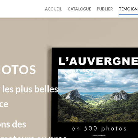
ACCUEIL
CATALOGUE
PUBLIER
TÉMOIGN
HOTOS
les plus belles
nce
ns des