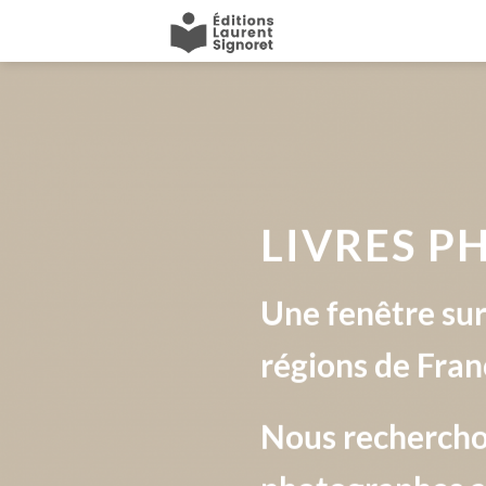
Passer
au
contenu
LIVRES P
Une fenêtre sur 
régions de Fra
Nous rechercho